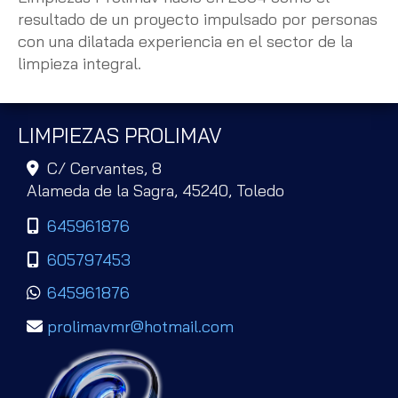
resultado de un proyecto impulsado por personas
con una dilatada experiencia en el sector de la
limpieza integral.
LIMPIEZAS PROLIMAV
C/ Cervantes, 8
Alameda de la Sagra,
45240,
Toledo
645961876
605797453
645961876
prolimavmr
hotmail.com