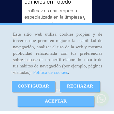
edificios en Toledo
Prolimav es una empresa
especializada en la limpieza y
mantenimiento de edificios en
Toledo. ¿Buscas profesionales
Este sitio web utiliza cookies propias y de
para limpiar tu oficina o
Inicio
terceros que permiten mejorar la usabilidad de
comunidad de vecinos?
navegación, analizar el uso de la web y mostrar
¡Nosotros te ayudamos!
Aviso Legal
publicidad relacionada con tus preferencias
Limpiezas Prolimav nació en
sobre la base de un perfil elaborado a partir de
2004 como el resultado de
[...]
Política de cookies
tus hábitos de navegación (por ejemplo, páginas
visitadas).
Política de cookies
.
Política de Privacidad
CONFIGURAR
RECHAZAR
Compartir:
ACEPTAR