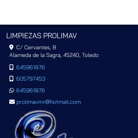
Ampliar
residenciales Toledo
LIMPIEZAS PROLIMAV
C/ Cervantes, 8
Alameda de la Sagra,
45240,
Toledo
645961876
605797453
645961876
prolimavmr
hotmail.com