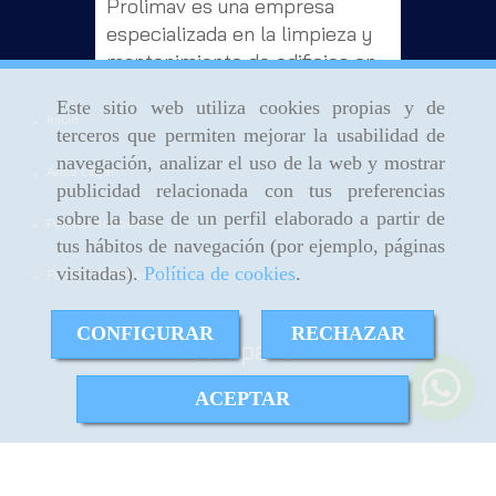
Prolimav es una empresa
especializada en la limpieza y
mantenimiento de edificios en
Toledo. ¿Buscas profesionales
Este sitio web utiliza cookies propias y de
para limpiar tu oficina o
Inicio
terceros que permiten mejorar la usabilidad de
comunidad de vecinos?
navegación, analizar el uso de la web y mostrar
¡Nosotros te ayudamos!
Aviso Legal
publicidad relacionada con tus preferencias
Limpiezas Prolimav nació en
sobre la base de un perfil elaborado a partir de
Política de cookies
2004 como el resultado de
[...]
tus hábitos de navegación (por ejemplo, páginas
visitadas).
Política de cookies
.
Política de Privacidad
CONFIGURAR
RECHAZAR
Compartir:
ACEPTAR